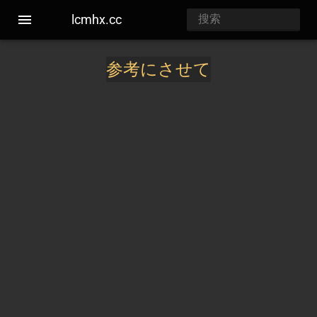
lcmhx.cc
参考にさせて