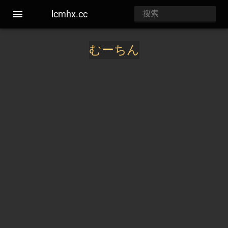
lcmhx.cc
むーちん