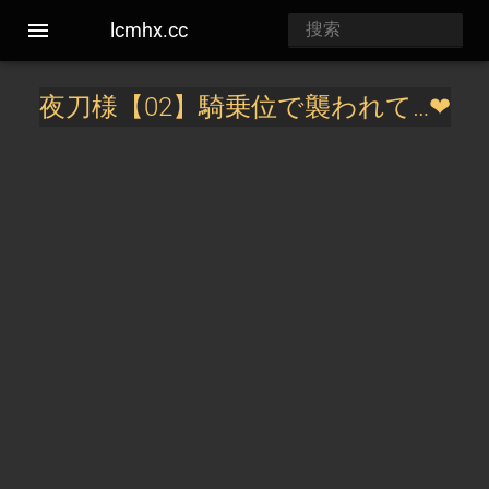
lcmhx.cc
夜刀様【02】騎乗位で襲われて…❤