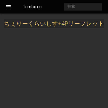
lcmhx.cc
ちぇりーくらいしす+4Pリーフレット