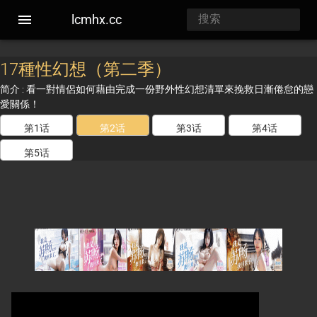
lcmhx.cc
17種性幻想（第二季）
简介 : 看一對情侶如何藉由完成一份野外性幻想清單來挽救日漸倦怠的戀
愛關係！
第1话
第2话
第3话
第4话
第5话