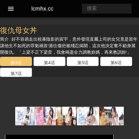
lcmhx.cc
復仇母女丼
简介 : 好不容易走出校暴陰影的宸宇，意外發現直屬上司的女兒竟是當年
讓他生不如死的罪魁禍首!過往傷疤被殘忍揭開，這次他決定奮不顧身展
開復仇。「上梁不正下梁歪，我會竭盡全力調教妳媽，再來教訓妳!」
第3话
第4话
第5话
第6话
第7话