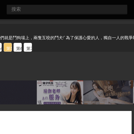
 "我們就是鬥狗場上，兩隻互咬的鬥犬!" 為了保護心愛的人，獨自一人的戰爭
4话
第5话
第6话
第7话