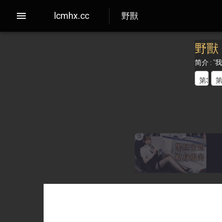
野獸
lcmhx.cc
野獸
简介 :
第3话
第