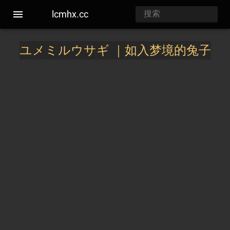
lcmhx.cc
ユメミルウサギ ｜如入梦境的兔子