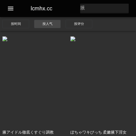
lcmhx.cc
按时间
按人气
按评分
腋アイドル徹底くすぐり調教
ぽちゃワキびっち 柔嫩腋下淫女