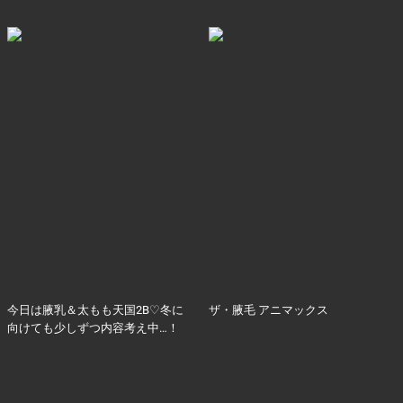
今日は腋乳＆太もも天国2B♡冬に
ザ・腋毛 アニマックス
向けても少しずつ内容考え中…！