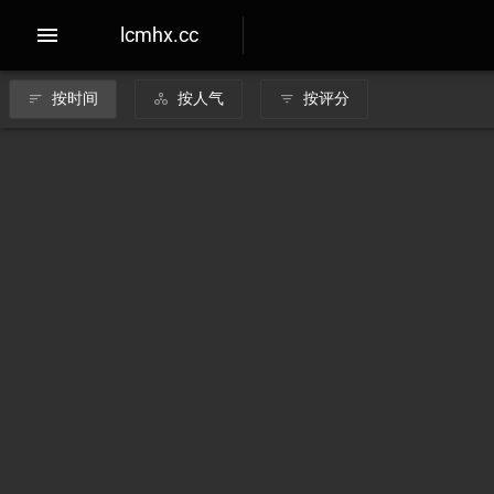
lcmhx.cc
按时间
按人气
按评分